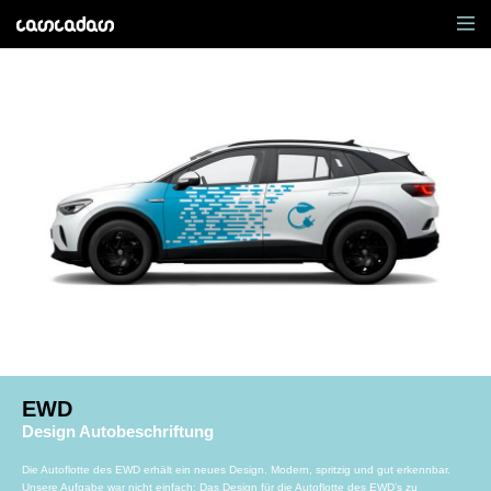
EWD
Design Autobeschriftung
Die Autoflotte des EWD erhält ein neues Design. Modern, spritzig und gut erkennbar.
Unsere Aufgabe war nicht einfach: Das Design für die Autoflotte des EWD’s zu